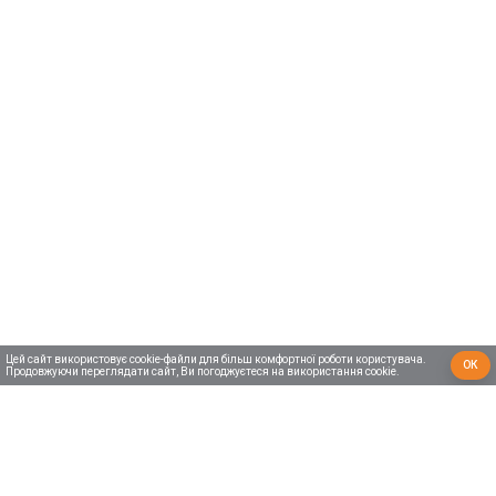
Цей сайт використовує cookie-файли для більш комфортної роботи користувача.
ОК
Продовжуючи переглядати сайт, Ви погоджуєтеся на використання cookie.