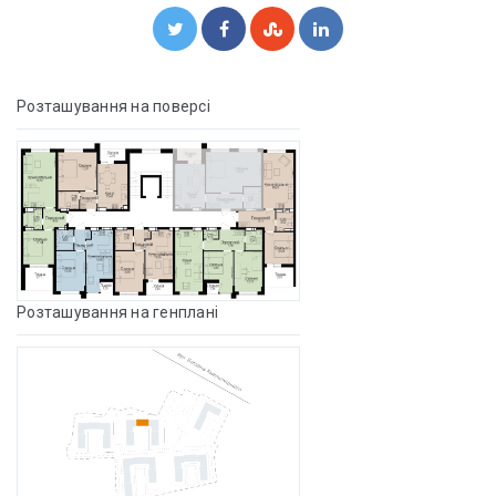
Розташування на поверсі
Розташування на генплані