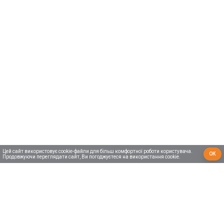
Цей сайт використовує cookie-файли для більш комфортної роботи користувача.
ОК
Продовжуючи переглядати сайт, Ви погоджуєтеся на використання cookie.
КВАРТИРИ