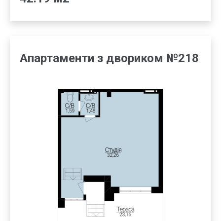
Апартаменти з двориком №218