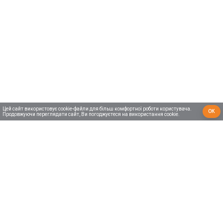
Цей сайт використовує cookie-файли для більш комфортної роботи користувача.
ОК
Продовжуючи переглядати сайт, Ви погоджуєтеся на використання cookie.