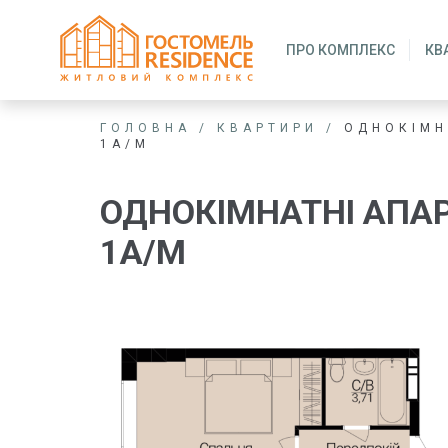
ПРО КОМПЛЕКС
КВ
ГОЛОВНА
/
КВАРТИРИ
/
ОДНОКІМН
1А/М
ОДНОКІМНАТНІ АПА
1А/М