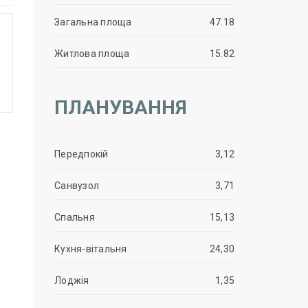
Загальна площа
47.18
Житлова площа
15.82
ПЛАНУВАННЯ
Передпокій
3,12
Санвузол
3,71
Спальня
15,13
Кухня-вітальня
24,30
Лоджія
1,35